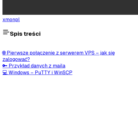
xmonpl
Spis treści
🌐 Pierwsze połączenie z serwerem VPS – jak się
zalogować?
🔑 Przykład danych z maila
💻 Windows – PuTTY i WinSCP