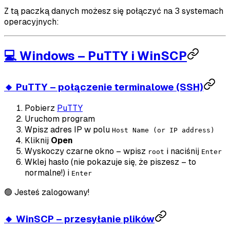
Z tą paczką danych możesz się połączyć na 3 systemach
operacyjnych:
💻 Windows – PuTTY i WinSCP
🔸 PuTTY – połączenie terminalowe (SSH)
Pobierz
PuTTY
Uruchom program
Wpisz adres IP w polu
Host Name (or IP address)
Kliknij
Open
Wyskoczy czarne okno – wpisz
i naciśnij
root
Enter
Wklej hasło (nie pokazuje się, że piszesz – to
normalne!) i
Enter
🟢 Jesteś zalogowany!
🔸 WinSCP – przesyłanie plików