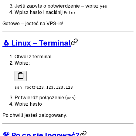
Jeśli zapyta o potwierdzenie – wpisz
yes
Wpisz hasło i naciśnij
Enter
Gotowe – jesteś na VPS-ie!
🐧 Linux – Terminal
Otwórz terminal
Wpisz:
ssh
root@123.123.123.123
Potwierdź połączenie (
)
yes
Wpisz hasło
Po chwili jesteś zalogowany.
🛠️ Po co się logować?