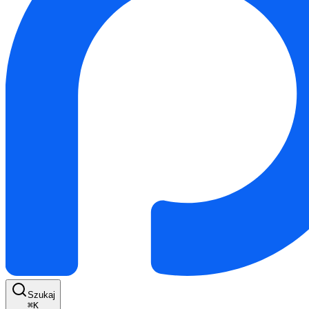
Szukaj
⌘
K