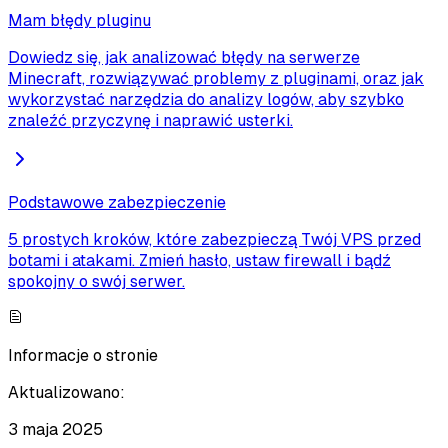
Mam błędy pluginu
Dowiedz się, jak analizować błędy na serwerze
Minecraft, rozwiązywać problemy z pluginami, oraz jak
wykorzystać narzędzia do analizy logów, aby szybko
znaleźć przyczynę i naprawić usterki.
Podstawowe zabezpieczenie
5 prostych kroków, które zabezpieczą Twój VPS przed
botami i atakami. Zmień hasło, ustaw firewall i bądź
spokojny o swój serwer.
Informacje o stronie
Aktualizowano:
3 maja 2025