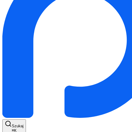
Szukaj
⌘
K