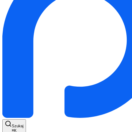
Szukaj
⌘
K