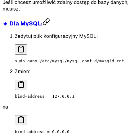
Jeśli chcesz umożliwić zdalny dostęp do bazy danych,
musisz:
🔸 Dla MySQL:
Zedytuj plik konfiguracyjny MySQL:
sudo
 nano
 /etc/mysql/mysql.conf.d/mysqld.cnf
Zmień:
bind-address = 127.0.0.1
na
bind-address = 0.0.0.0