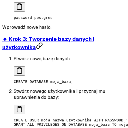
password
 postgres
Wprowadź nowe hasło.
🔸 Krok 3: Tworzenie bazy danych i
użytkownika
Stwórz nową bazę danych:
CREATE
 DATABASE
 moja_baza
;
Stwórz nowego użytkownika i przyznaj mu
uprawnienia do bazy:
CREATE
 USER
 moja_nazwa_uzytkownika
 WITH
 PASSWORD
 '
GRANT
 ALL PRIVILEGES 
ON
 DATABASE
 moja_baza 
TO
 moja