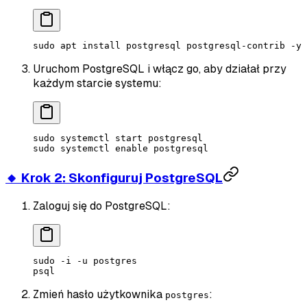
sudo
 apt
 install
 postgresql
 postgresql-contrib
 -y
Uruchom PostgreSQL i włącz go, aby działał przy
każdym starcie systemu:
sudo
 systemctl
 start
 postgresql
sudo
 systemctl
 enable
 postgresql
🔸 Krok 2: Skonfiguruj PostgreSQL
Zaloguj się do PostgreSQL:
sudo
 -i
 -u
 postgres
psql
Zmień hasło użytkownika
:
postgres