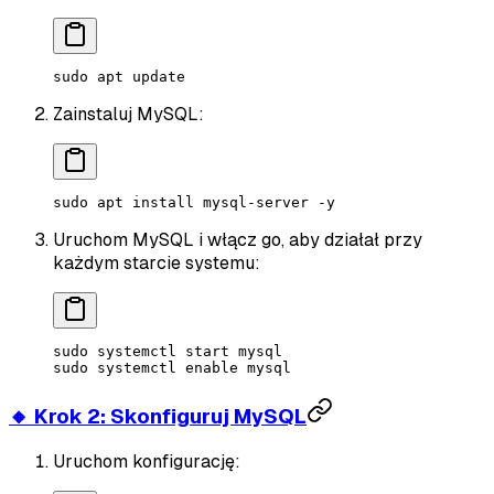
sudo
 apt
 update
Zainstaluj MySQL:
sudo
 apt
 install
 mysql-server
 -y
Uruchom MySQL i włącz go, aby działał przy
każdym starcie systemu:
sudo
 systemctl
 start
 mysql
sudo
 systemctl
 enable
 mysql
🔸 Krok 2: Skonfiguruj MySQL
Uruchom konfigurację: