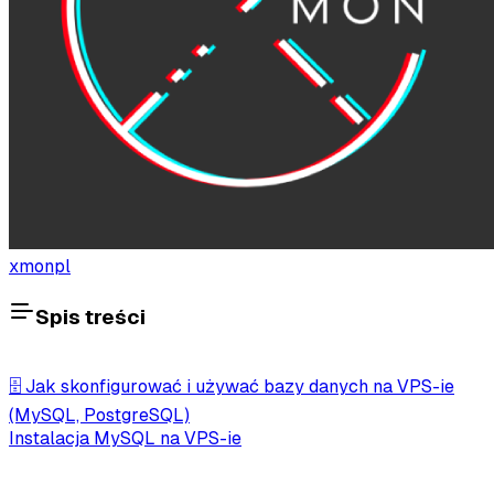
xmonpl
Spis treści
🗄️ Jak skonfigurować i używać bazy danych na VPS-ie
(MySQL, PostgreSQL)
Instalacja MySQL na VPS-ie