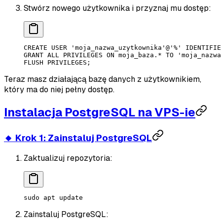
Stwórz nowego użytkownika i przyznaj mu dostęp:
CREATE
 USER
 '
moja_nazwa_uzytkownika
'@
'%'
 IDENTIFIE
GRANT
 ALL PRIVILEGES 
ON
 moja_baza.
*
 TO
 'moja_nazwa
FLUSH PRIVILEGES;
Teraz masz działającą bazę danych z użytkownikiem,
który ma do niej pełny dostęp.
Instalacja PostgreSQL na VPS-ie
🔸 Krok 1: Zainstaluj PostgreSQL
Zaktualizuj repozytoria:
sudo
 apt
 update
Zainstaluj PostgreSQL: