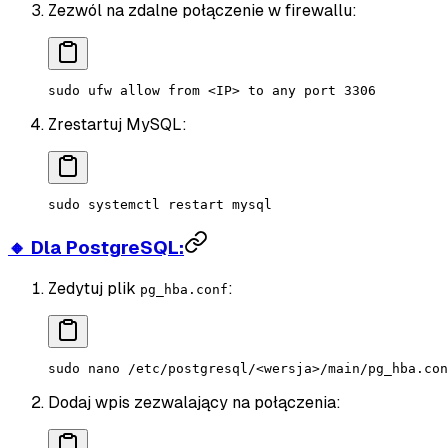
Zezwól na zdalne połączenie w firewallu:
sudo
 ufw
 allow
 from
 <
I
P
>
 to
 any
 port
 3306
Zrestartuj MySQL:
sudo
 systemctl
 restart
 mysql
🔸 Dla PostgreSQL:
Zedytuj plik
:
pg_hba.conf
sudo
 nano
 /etc/postgresql/
<
wersj
a
>
/main/pg_hba.con
Dodaj wpis zezwalający na połączenia: